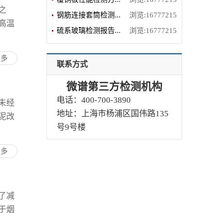
之
钢筋连接套筒检测...
浏览:16777215
高温
硫系玻璃检测报告...
浏览:16777215
更多
联系方式
微谱第三方检测机构
电话：400-700-3890
未经
地址：上海市杨浦区国伟路135
泥改
号9号楼
更多
了减
于烟