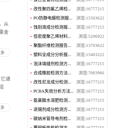
改性聚四氟乙烯检...
浏览:16777215
PO防静电膜检测报...
浏览:15503622
，从
蚀刻液成分检测报...
浏览:16777215
重金
低密度聚乙烯材料...
浏览:5206922
聚酯纤维检测报告...
浏览:13703622
更多
塑料全成分分析报...
浏览:15403222
泡沫填缝剂检测方...
浏览:16777215
合成橡胶检测方法...
浏览:7003966
，它通
改性尼龙成分检测...
浏览:16777215
组
PCBA失效分析方法...
浏览:16777215
氨基酸水溶肥检测...
浏览:16777215
更多
退锡剂成分检测方...
浏览:16777215
碳纳米管导电剂检...
浏览:16777215
覆铜板性能检测方...
浏览:16777215