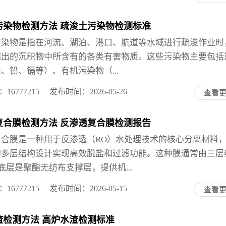
污染物检测方法 疏浚土污染物检测标准
污染物是指在河流、湖泊、港口、航道等水域进行疏浚作业时
掘出的沉积物中所含有的各类有害物质。这些污染物主要包括
、铅、镉等）、有机污染物（...
16777215
发布时间：2026-05-26
查看
复合膜检测方法 反渗透复合膜检测报告
复合膜是一种用于反渗透（RO）水处理技术的核心分离材料
的多层结构设计实现高效脱盐和过滤功能。这种膜通常由三层
*底层是聚酯无纺布支撑层，提供机...
16777215
发布时间：2026-05-15
查看
渣检测方法 高炉水渣检测标准