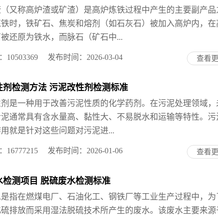
渣（又称高炉渣或矿渣）是高炉炼铁过程中产生的主要副产品
炼铁时，铁矿石、焦炭和熔剂（如石灰石）被加入高炉内，在
被还原为铁水，而脉石（矿石中...
10503369
发布时间：2026-03-04
查看
性剂检测方法 污泥改性剂检测标准
性剂是一种用于改善污泥性质的化学药剂。在污泥处理领域，
污泥通常具有含水量高、黏性大、不易脱水和运输等特性。污
用就是针对这些问题对污泥进...
16777215
发布时间：2026-01-06
查看
水检测项目 脱硫废水检测标准
水是指在燃煤电厂、石油化工、钢铁厂等工业生产过程中，为
化硫排放而采用湿法脱硫技术所产生的废水。该废水主要来源