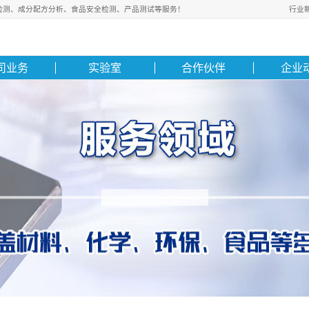
境检测、成分配方分析、食品安全检测、产品测试等服务！
行业
司业务
实验室
合作伙伴
企业