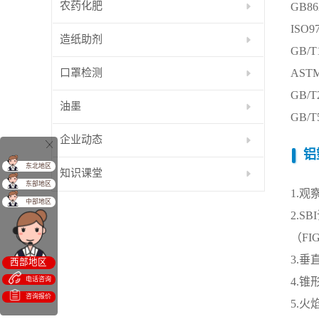
农药化肥
GB8
ISO
造纸助剂
GB/
口罩检测
AST
GB/
油墨
GB/
企业动态
铝
东北地区
知识课堂
东部地区
1.
中部地区
2.
（F
3.
西部地区
电话咨询
4.
咨询报价
5.