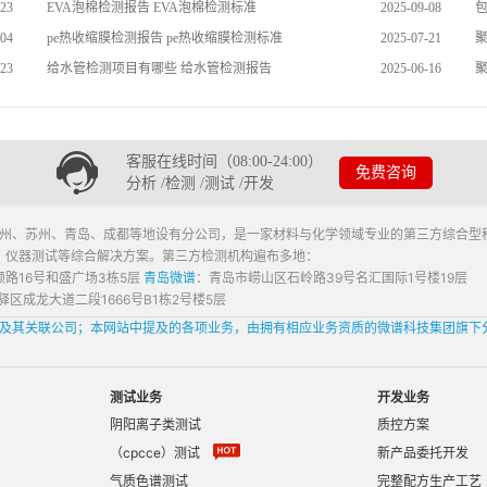
-23
EVA泡棉检测报告 EVA泡棉检测标准
2025-09-08
-04
pe热收缩膜检测报告 pe热收缩膜检测标准
2025-07-21
-23
给水管检测项目有哪些 给水管检测报告
2025-06-16
客服在线时间（08:00-24:00）
免费咨询
分析 /检测 /测试 /开发
广州、苏州、青岛、成都等地设有分公司，是一家材料与化学领域专业的第三方综合型
、仪器测试等综合解决方案。第三方检测机构遍布多地：
路16号和盛广场3栋5层
青岛微谱
：青岛市崂山区石岭路39号名汇国际1号楼19层
区成龙大道二段1666号B1栋2号楼5层
司及其关联公司；本网站中提及的各项业务，由拥有相应业务资质的微谱科技集团旗下
测试业务
开发业务
阴阳离子类测试
质控方案
（cpcce）测试
新产品委托开发
气质色谱测试
完整配方生产工艺