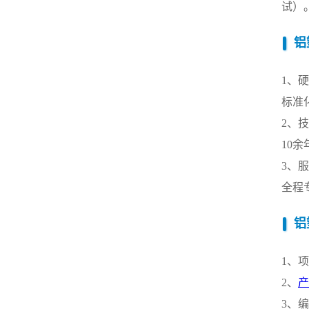
试）
铝
1、
标准
2、
10
3、
全程
铝
1、
2、
产
3、