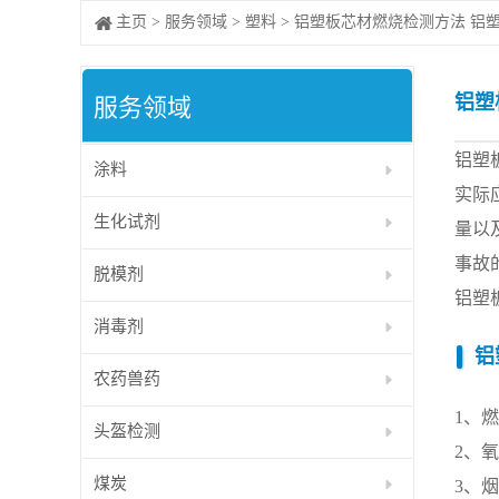
主页
>
服务领域
>
塑料
>
铝塑板芯材燃烧检测方法 铝
铝塑
服务领域
铝塑
涂料
实际
生化试剂
量以
事故
脱模剂
铝塑
消毒剂
铝
农药兽药
1、
头盔检测
2、
煤炭
3、