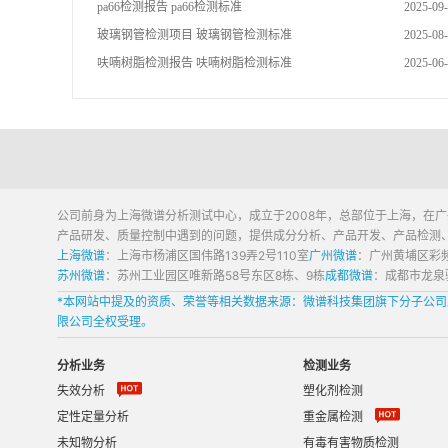
pa66检测报告 pa66检测标准
2025-09
玻璃钢管检测项目 玻璃钢管检测标准
2025-08
呋喃树脂检测报告 呋喃树脂检测标准
2025-06
公司前身为上海微谱分析测试中心，成立于2008年，总部位于上海，在
产品研发、质量控制中遇到的问题，提供成分分析、产品开发、产品检测
上海微谱
：上海市杨浦区国伟路139弄2号110室
广州微谱
：广州黄埔区彩频
苏州微谱
：苏州工业园区唯新路58号东区8栋、9栋
成都微谱
：成都市龙泉驿
*本网站中提及的资质、荣誉等相关数据来源：微谱科技集团旗下分子公
限公司全权受理。
分析业务
检测业务
失效分析
塑化剂检测
定性定量分析
重金属检测
未知物分析
有毒有害物质检测