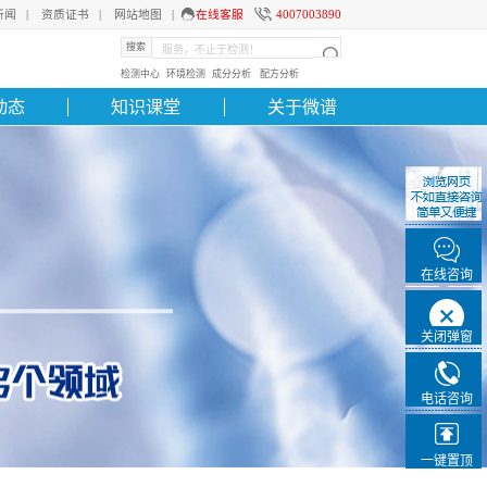
新闻
|
资质证书
|
网站地图
|
在线客服
4007003890
搜索
检测中心
环境检测
成分分析
配方分析
动态
知识课堂
关于微谱
在线咨询
关闭弹窗
电话咨询
一键置顶